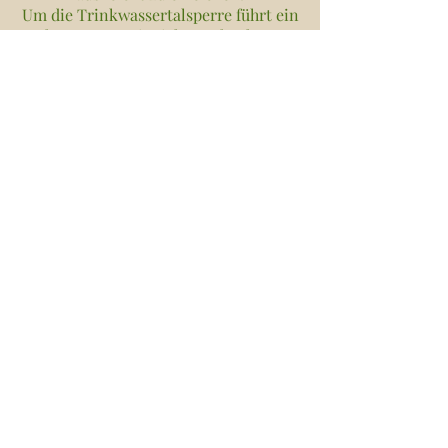
Um die Trinkwassertalsperre führt ein
schöner Weg mit vielen Ruheplätzen
und herrlichen Ausblicken.
Kontakt
Ferienwohnung Stoiber
Dreisesselstraße 4
94258 Frauenau
Tel.
09926 517
Mobil:
0171 41 58 064
E-Mail:
info-fewo-